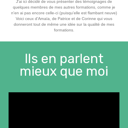
J'ai ici décidé de vous présenter des témoignages de
quelques membres de mes autres formations, comme je
n'en ai pas encore celle-ci (puisqu'elle est flambant neuve)
Voici ceux d'Amaïa, de Patrice et de Corinne qui vous
donneront tout de même une idée sur la qualité de mes
formations.
Ils en parlent
mieux que moi