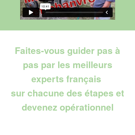
Faites-vous guider pas à
pas par les meilleurs
experts français
sur chacune des étapes et
devenez opérationnel